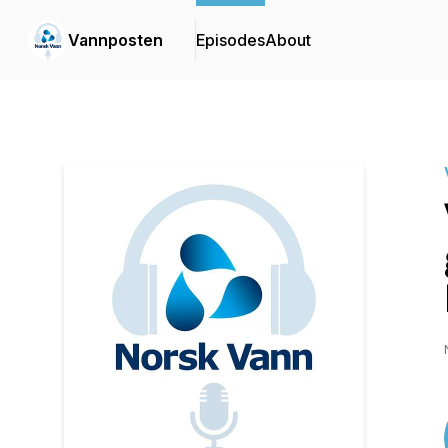
Vannposten
Episodes
About