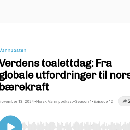
Vannposten
Verdens toalettdag: Fra
globale utfordringer til nor
bærekraft
S
November 13, 2024
•
Norsk Vann podkast
•
Season 1
•
Episode 12