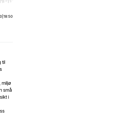
r end. Hold shift to jump forward or backward.
00
|
18:50
til
s
 miljø
an små
ikt i
oss