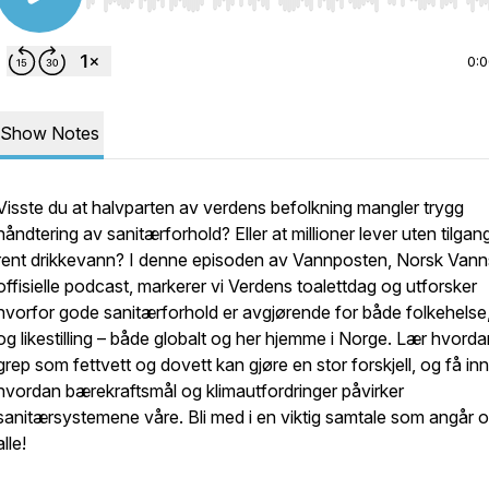
Use Left/Right to seek, Home/End to jump to start o
0:
Show Notes
Visste du at halvparten av verdens befolkning mangler trygg
håndtering av sanitærforhold? Eller at millioner lever uten tilgang 
rent drikkevann? I denne episoden av
Vannposten
, Norsk Vann
offisielle podcast, markerer vi Verdens toalettdag og utforsker
hvorfor gode sanitærforhold er avgjørende for både folkehelse,
og likestilling – både globalt og her hjemme i Norge. Lær hvord
grep som fettvett og dovett kan gjøre en stor forskjell, og få inns
hvordan bærekraftsmål og klimautfordringer påvirker
sanitærsystemene våre. Bli med i en viktig samtale som angår 
alle!